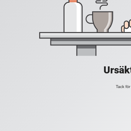
Ursäkt
Tack för