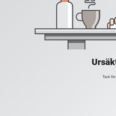
Ursäkt
Tack för