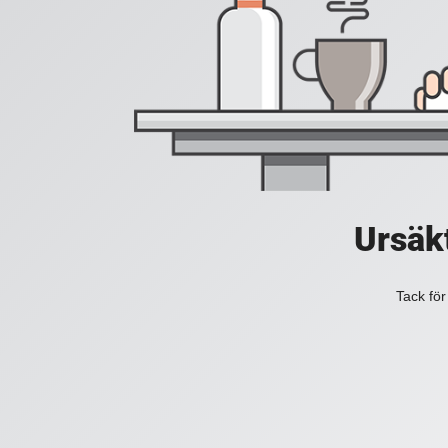
Ursäkt
Tack för