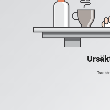
Ursäkt
Tack för