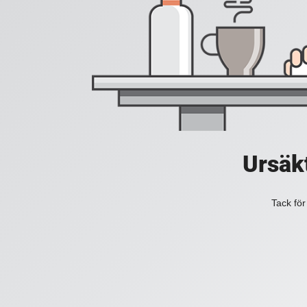
Ursäkt
Tack för