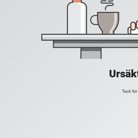
Ursäkt
Tack för