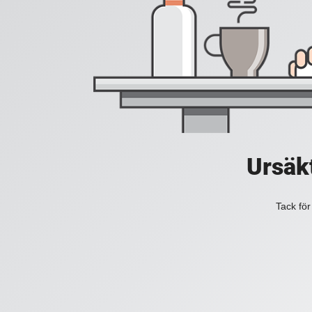
Ursäkt
Tack för