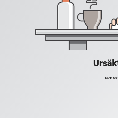
Ursäkt
Tack för