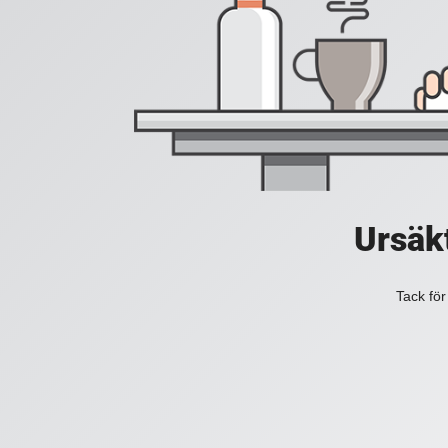
Ursäkt
Tack för