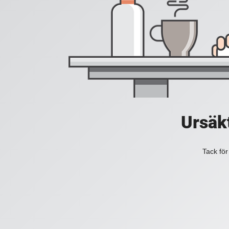
Ursäkt
Tack för