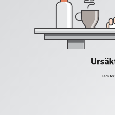
Ursäkt
Tack för