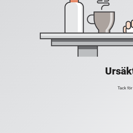
Ursäkt
Tack för