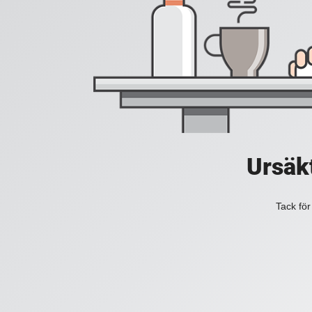
Ursäkt
Tack för