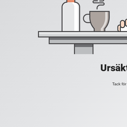
Ursäkt
Tack för