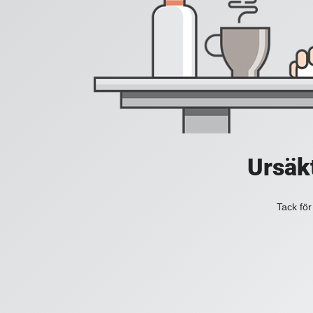
Ursäkt
Tack för