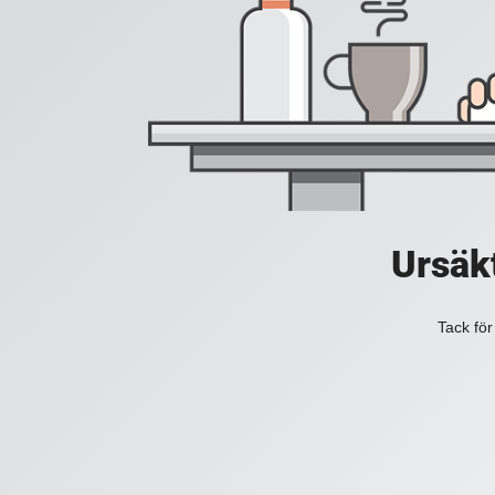
Ursäkt
Tack för