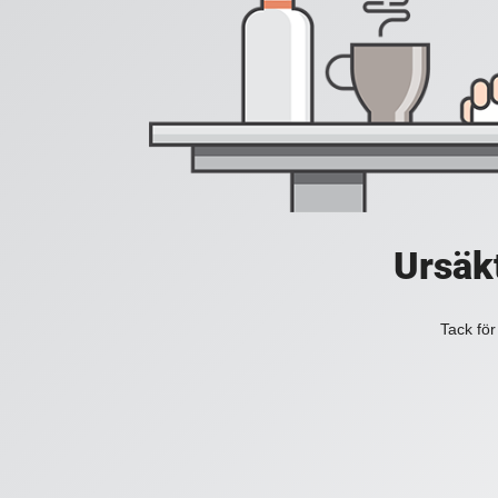
Ursäkt
Tack för