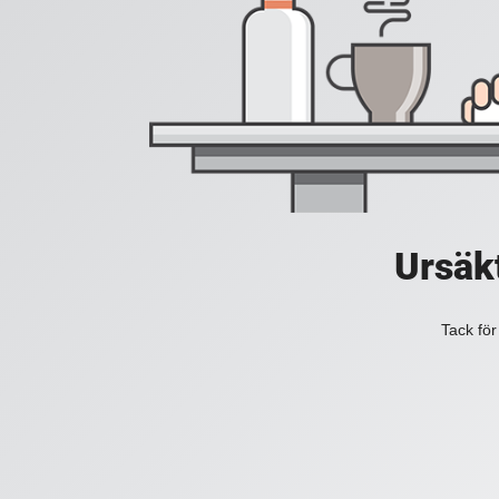
Ursäkt
Tack för