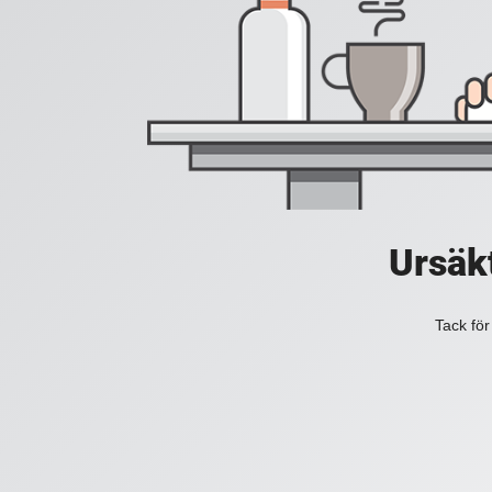
Ursäkt
Tack för