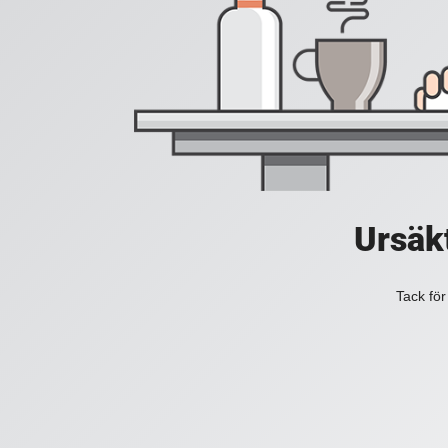
Ursäkt
Tack för