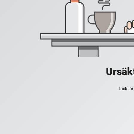
Ursäkt
Tack för