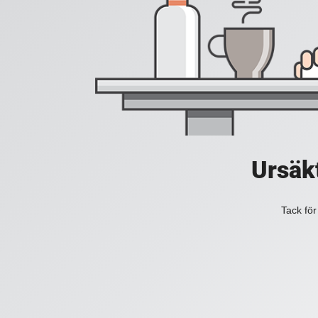
Ursäkt
Tack för