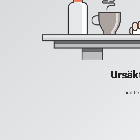
Ursäkt
Tack för