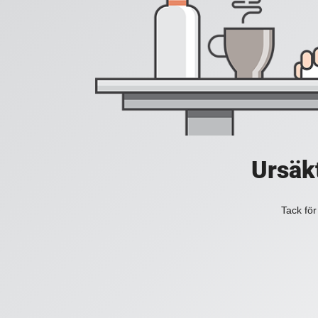
Ursäkt
Tack för