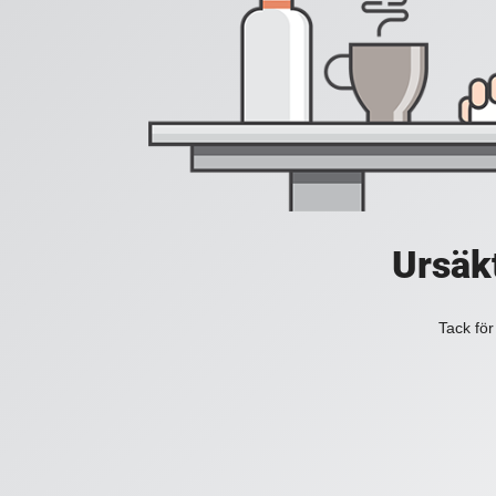
Ursäkt
Tack för