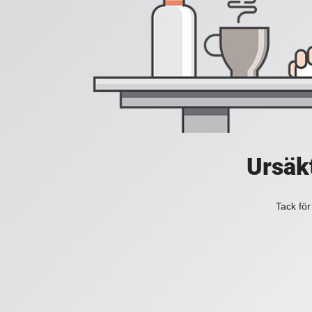
Ursäkt
Tack för