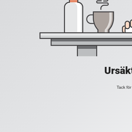
Ursäkt
Tack för