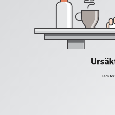
Ursäkt
Tack för