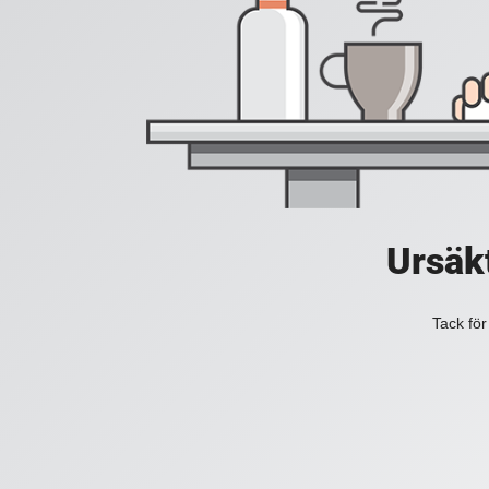
Ursäkt
Tack för